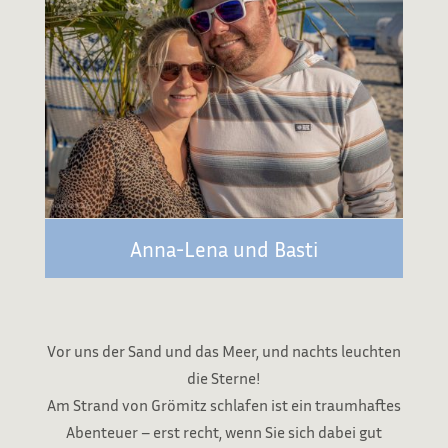
Anna-Lena und Basti
Vor uns
der Sand und das
Meer
, und nachts leuchten
die
Sterne!
Am
Strand
von Grömitz
schlafen
ist ein
traumhaftes
Abenteuer
–
erst
recht,
wenn Sie
sich dabei
gut