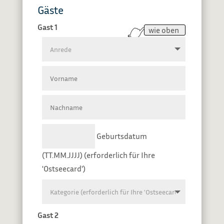
Gäste
👈
Gast 1
wie oben
Geburtsdatum
(TT.MM.JJJJ) (erforderlich für Ihre
'Ostseecard')
Gast 2