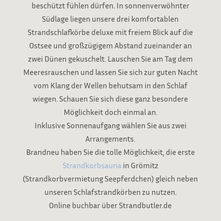
besch
ützt
f
ü
hlen d
ü
rfen
.
In sonnenverwö
hnter
Sü
dlage liegen
unsere drei komfortablen
Strandschlafk
örbe deluxe mit
freiem
Blick
auf
die
Ostsee und gro
ß
zügigem
Abstand zueinander
an
zwei Dünen
gekuschelt
.
Lauschen Sie am Tag dem
Meeresrauschen und lassen
Sie
sich
zur guten
Nacht
vom
Klang der Wellen behutsam
in
den Schlaf
wiegen
.
Schauen
Sie
sich diese
ganz
besondere
Mö
glichkeit doch einmal
an
.
Inklusive Sonnenaufgang w
ä
hlen
Sie aus zwei
Arrangements
.
Brandneu haben
Sie
die tolle M
ö
glichkeit, die erste
Strandkorbsauna
in Grömitz
(
Strandkorbvermietung Seepferdchen
)
gleich
neben
unseren
Schlafstrandk
ö
rben
zu
nutzen
.
Online buchbar
ü
ber Strandbutler
.
de